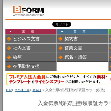
業務
営業
ビジネス文書
契約書
社内文書
営業文書
給与
宛名・贈答
在宅勤務支援
>
>
> 入金伝票/領収証控/領収証カラー(税抜)
TOP
その他伝票
領収証
入金伝票/領収証控/領収証カラー