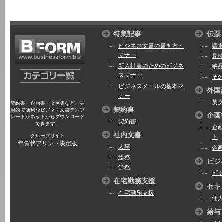
特集記事
伝票
ビジネス文書の書き方・
請
マナー
見
新入社員のためのビジネ
納
スマナー
そ
ビジネスメールの基本マ
外国
ナー
英
契約書・企画書・文例集など、実
契約書
用的で便利なビジネス文書テンプ
企画
レートがネットからダウンロード
契約書
できます。
企
社内文書
グループサイト
ト
年賀状プリント決定版
人事
企
総務
ビジ
労務
ビ
在宅勤務支援
セキ
在宅勤務支援
個
給与