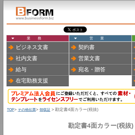
業務
営業
ビジネス文書
契約書
社内文書
営業文書
給与
宛名・贈答
在宅勤務支援
>
>
> 勘定書4面カラー(税抜)
TOP
その他伝票
領収証
勘定書4面カラー(税抜)