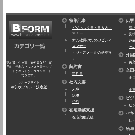
特集記事
伝票
ビジネス文書の書き方・
請
マナー
見
新入社員のためのビジネ
納
スマナー
そ
ビジネスメールの基本マ
外国
ナー
英
契約書・企画書・文例集など、実
契約書
用的で便利なビジネス文書テンプ
企画
レートがネットからダウンロード
契約書
できます。
企
社内文書
グループサイト
ト
年賀状プリント決定版
人事
企
総務
ビジ
労務
ビ
在宅勤務支援
セキ
在宅勤務支援
個
給与