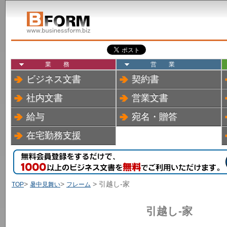
業務
営業
ビジネス文書
契約書
社内文書
営業文書
給与
宛名・贈答
在宅勤務支援
>
>
> 引越し-家
TOP
暑中見舞い
フレーム
引越し-家