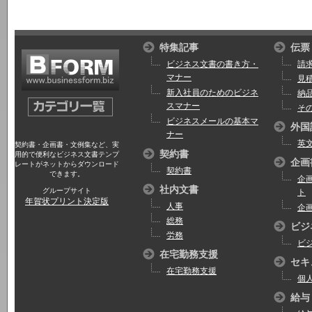
特集記事
伝票
ビジネス文書の書き方・
請
マナー
見
新入社員のためのビジネ
納
スマナー
そ
ビジネスメールの基本マ
外国
ナー
英
契約書・企画書・文例集など、実
契約書
用的で便利なビジネス文書テンプ
企画
レートがネットからダウンロード
契約書
できます。
企
社内文書
グループサイト
ト
年賀状プリント決定版
人事
企
総務
ビジ
労務
ビ
在宅勤務支援
セキ
在宅勤務支援
個
給与