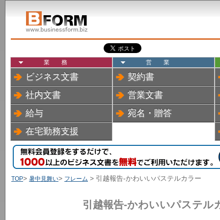
業務
営業
ビジネス文書
契約書
社内文書
営業文書
給与
宛名・贈答
在宅勤務支援
>
>
> 引越報告-かわいいパステルカラー
TOP
暑中見舞い
フレーム
引越報告-かわいいパステル