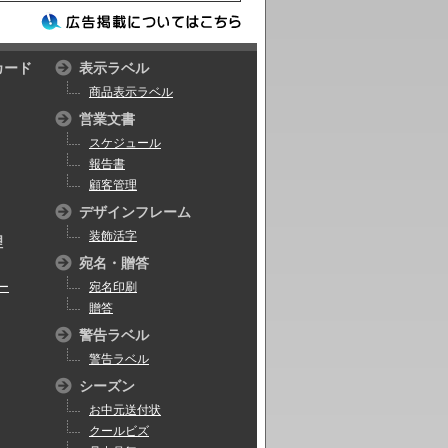
カード
表示ラベル
商品表示ラベル
営業文書
スケジュール
報告書
顧客管理
デザインフレーム
装飾活字
理
宛名・贈答
ー
宛名印刷
贈答
警告ラベル
警告ラベル
シーズン
お中元送付状
クールビズ