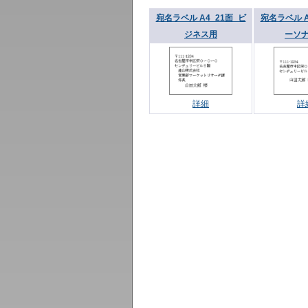
宛名ラベル A4_21面_ビ
宛名ラベル A
ジネス用
ーソ
詳細
詳