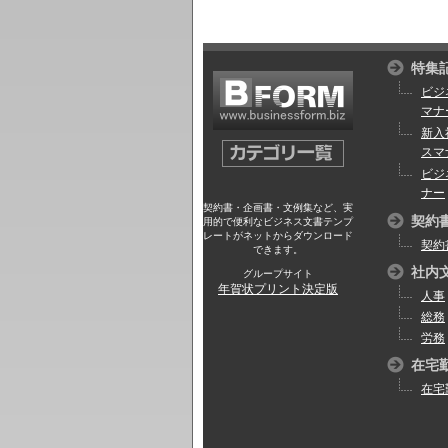
特集
ビジ
マナ
新入
スマ
ビジ
ナー
契約書・企画書・文例集など、実
契約
用的で便利なビジネス文書テンプ
レートがネットからダウンロード
契約
できます。
社内
グループサイト
年賀状プリント決定版
人事
総務
労務
在宅
在宅