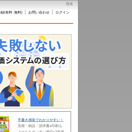
宛名
録(有料･無料)
お問い合わせ
ログイン
手書き感覚でわかりやすい！
見積・納品・請求書★印刷も
メールもカンタン発行★1年保