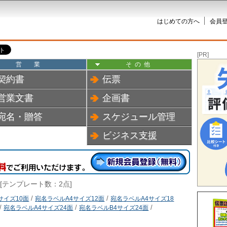
はじめての方へ
会員登
[PR]
営業
その他
契約書
伝票
営業文書
企画書
宛名・贈答
スケジュール管理
ビジネス支援
 [テンプレート数：2点]
サイズ10面
/
宛名ラベルA4サイズ12面
/
宛名ラベルA4サイズ18
/
宛名ラベルA4サイズ24面
/
宛名ラベルB4サイズ24面
/