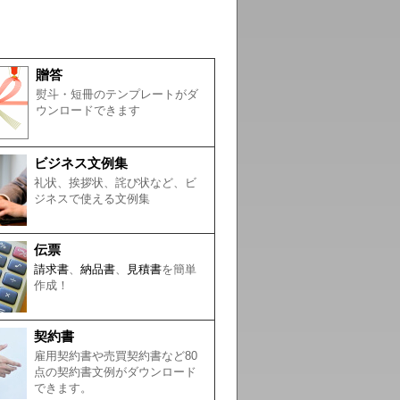
贈答
熨斗・短冊のテンプレートがダ
ウンロードできます
ビジネス文例集
礼状、挨拶状、詫び状など、ビ
ジネスで使える文例集
伝票
請求書
、
納品書
、
見積書
を簡単
作成！
契約書
雇用契約書や売買契約書など80
点の契約書文例がダウンロード
できます。