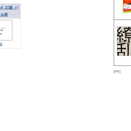
4_21面_パ
ナル用
細
[PR]