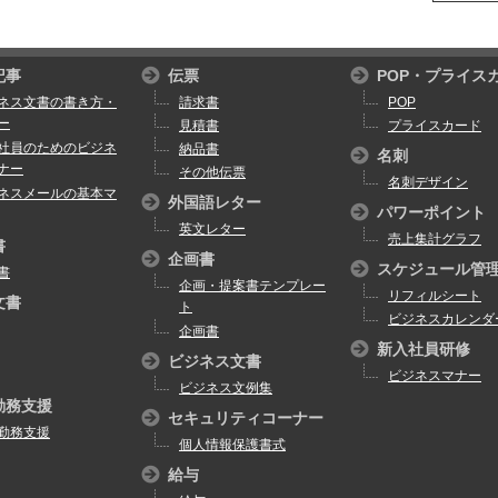
記事
伝票
POP・プライス
ネス文書の書き方・
請求書
POP
ー
見積書
プライスカード
社員のためのビジネ
納品書
名刺
ナー
その他伝票
名刺デザイン
ネスメールの基本マ
外国語レター
パワーポイント
英文レター
売上集計グラフ
書
企画書
スケジュール管
書
企画・提案書テンプレー
リフィルシート
文書
ト
ビジネスカレンダ
企画書
新入社員研修
ビジネス文書
ビジネスマナー
ビジネス文例集
勤務支援
セキュリティコーナー
勤務支援
個人情報保護書式
給与