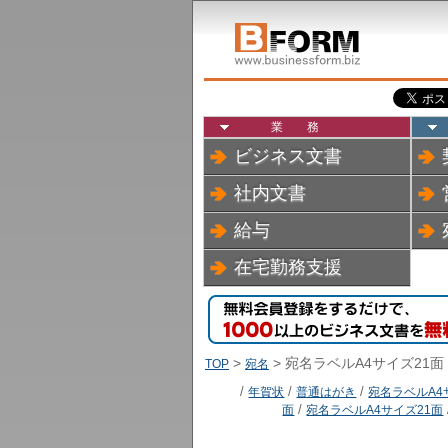
業務
ビジネス文書
社内文書
給与
在宅勤務支援
>
> 宛名ラベルA4サイズ21面
TOP
宛名
/
年賀状
/
普通はがき
/
宛名ラベルA4
面
/
宛名ラベルA4サイズ21面