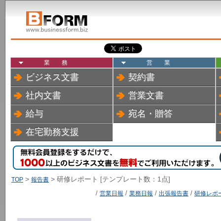
業務
営業
ビジネス文書
契約書
社内文書
営業文書
給与
宛名・贈答
在宅勤務支援
>
> 研修レポート [テンプレート数：1点]
TOP
報告書
/
営業日報
/
業務日報
/
出張報告書
/
研修レポ