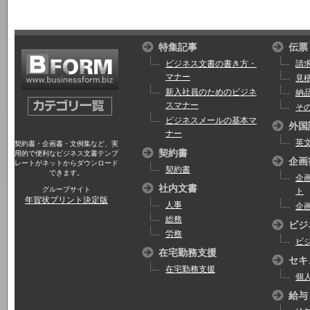
特集記事
伝票
ビジネス文書の書き方・
請
マナー
見
新入社員のためのビジネ
納
スマナー
そ
ビジネスメールの基本マ
外国
ナー
英
契約書・企画書・文例集など、実
契約書
用的で便利なビジネス文書テンプ
企画
レートがネットからダウンロード
契約書
できます。
企
社内文書
グループサイト
ト
年賀状プリント決定版
人事
企
総務
ビジ
労務
ビ
在宅勤務支援
セキ
在宅勤務支援
個
給与