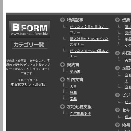
特集記事
伝票
ビジネス文書の書き方・
請
マナー
見
新入社員のためのビジネ
納
スマナー
そ
ビジネスメールの基本マ
外国
ナー
英
契約書・企画書・文例集など、実
契約書
用的で便利なビジネス文書テンプ
企画
レートがネットからダウンロード
契約書
できます。
企
社内文書
グループサイト
ト
年賀状プリント決定版
人事
企
総務
ビジ
労務
ビ
在宅勤務支援
セキ
在宅勤務支援
個
給与