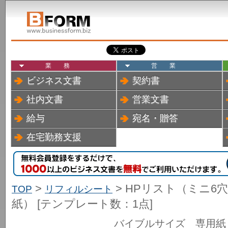
業務
営業
ビジネス文書
契約書
社内文書
営業文書
給与
宛名・贈答
在宅勤務支援
>
> HPリスト（ミニ6
TOP
リフィルシート
紙） [テンプレート数：1点]
バイブルサイズ 専用紙