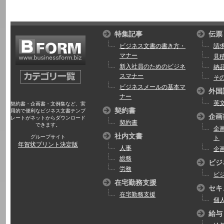
特集記事
伝票
ビジネス文書の書き方・
請
マナー
見
新入社員のためのビジネ
納
スマナー
そ
ビジネスメールの基本マ
外国
ナー
英
契約書・企画書・文例集など、実
契約書
用的で便利なビジネス文書テンプ
企画
レートがネットからダウンロード
契約書
できます。
企
社内文書
グループサイト
ト
年賀状プリント決定版
人事
企
総務
ビジ
労務
ビ
在宅勤務支援
セキ
在宅勤務支援
個
給与