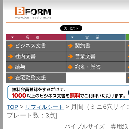
業務
営業
ビジネス文書
契約書
社内文書
営業文書
給与
宛名・贈答
在宅勤務支援
>
> 月間（ミニ6穴サイ
TOP
リフィルシート
プレート数：3点]
バイブルサイズ 専用紙