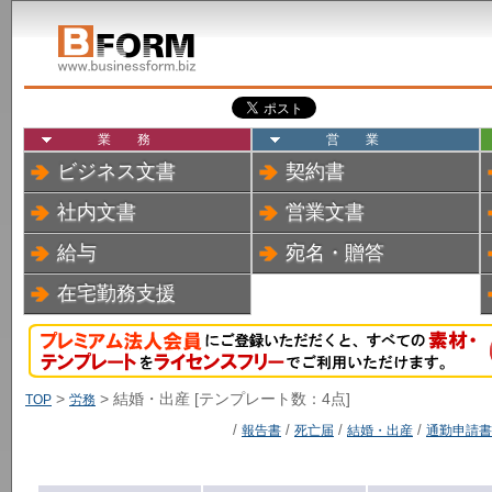
業務
営業
ビジネス文書
契約書
社内文書
営業文書
給与
宛名・贈答
在宅勤務支援
>
> 結婚・出産 [テンプレート数：4点]
TOP
労務
/
報告書
/
死亡届
/
結婚・出産
/
通勤申請書