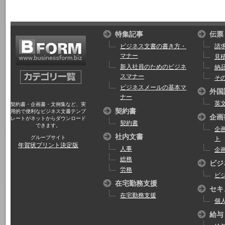
特集記事
伝票
ビジネス文書の書き方・
請
マナー
見
新入社員のためのビジネ
納
スマナー
そ
ビジネスメールの基本マ
外国
ナー
英
契約書・企画書・文例集など、実
契約書
用的で便利なビジネス文書テンプ
企画
レートがネットからダウンロード
契約書
できます。
企
社内文書
グループサイト
ト
年賀状プリント決定版
人事
企
総務
ビジ
労務
ビ
在宅勤務支援
セキ
在宅勤務支援
個
給与