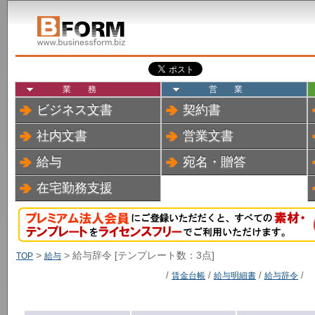
業務
営業
ビジネス文書
契約書
社内文書
営業文書
給与
宛名・贈答
在宅勤務支援
>
> 給与辞令 [テンプレート数：3点]
TOP
給与
/
賃金台帳
/
給与明細書
/
給与辞令
/