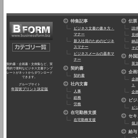
特集記事
伝票
ビジネス文書の書き方・
請
マナー
見
新入社員のためのビジネ
納
スマナー
そ
ビジネスメールの基本マ
外国
ナー
英
契約書・企画書・文例集など、実
契約書
用的で便利なビジネス文書テンプ
企画
レートがネットからダウンロード
契約書
できます。
企
社内文書
グループサイト
ト
年賀状プリント決定版
人事
企
総務
ビジ
労務
ビ
在宅勤務支援
セキ
在宅勤務支援
個
給与