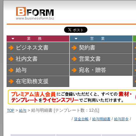
業務
営業
ビジネス文書
契約書
社内文書
営業文書
給与
宛名・贈答
在宅勤務支援
>
> 給与明細書 [テンプレート数：12点]
TOP
給与
/
賃金台帳
/
給与明細書
/
給与辞令
/