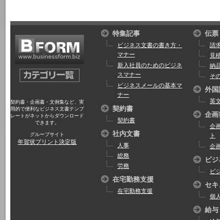
特集記事
伝票
ビジネス文書の書き方・
請
マナー
見
新入社員のためのビジネ
納
スマナー
そ
ビジネスメールの基本マ
外国
ナー
英
契約書・企画書・文例集など、実
契約書
用的で便利なビジネス文書テンプ
企画
レートがネットからダウンロード
契約書
できます。
企
社内文書
グループサイト
ト
年賀状プリント決定版
人事
企
総務
ビジ
労務
ビ
在宅勤務支援
セキ
在宅勤務支援
個
給与