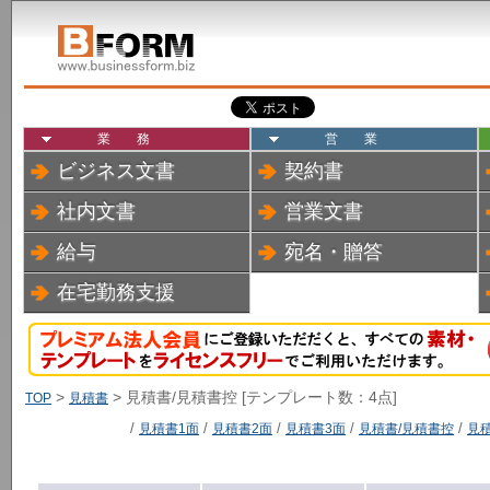
業務
営業
ビジネス文書
契約書
社内文書
営業文書
給与
宛名・贈答
在宅勤務支援
>
> 見積書/見積書控 [テンプレート数：4点]
TOP
見積書
/
見積書1面
/
見積書2面
/
見積書3面
/
見積書/見積書控
/
見積