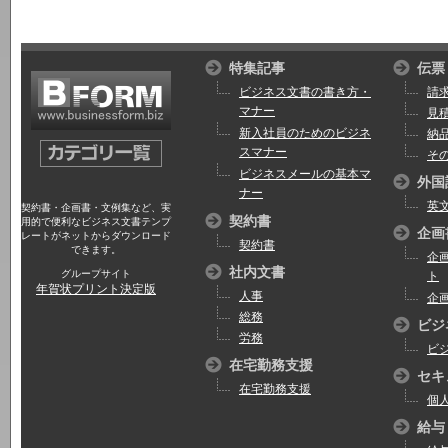
特集記事
伝票
ビジネス文書の書き方・
請
マナー
見
新入社員のためのビジネ
納
スマナー
そ
ビジネスメールの基本マ
外国
ナー
英
契約書・企画書・文例集など、実
契約書
用的で便利なビジネス文書テンプ
企画
レートがネットからダウンロード
契約書
できます。
企
社内文書
グループサイト
ト
年賀状プリント決定版
人事
企
総務
ビジ
労務
ビ
在宅勤務支援
セキ
在宅勤務支援
個
給与