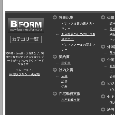
特集記事
伝票
ビジネス文書の書き方・
請
マナー
見
新入社員のためのビジネ
納
スマナー
そ
ビジネスメールの基本マ
外国
ナー
英
契約書・企画書・文例集など、実
契約書
用的で便利なビジネス文書テンプ
企画
レートがネットからダウンロード
契約書
できます。
企
社内文書
グループサイト
ト
年賀状プリント決定版
人事
企
総務
ビジ
労務
ビ
在宅勤務支援
セキ
在宅勤務支援
個
給与