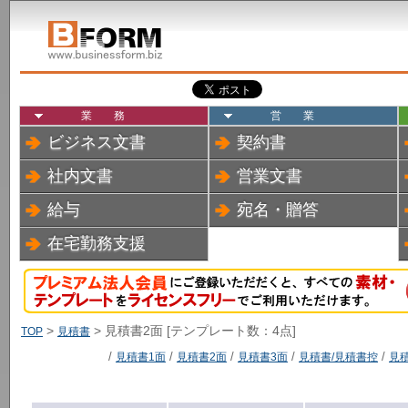
業務
営業
ビジネス文書
契約書
社内文書
営業文書
給与
宛名・贈答
在宅勤務支援
>
> 見積書2面 [テンプレート数：4点]
TOP
見積書
/
見積書1面
/
見積書2面
/
見積書3面
/
見積書/見積書控
/
見積